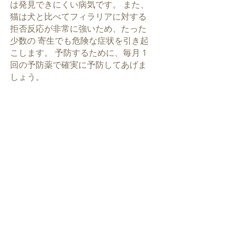
は発見できにくい病気です。 また、
猫は犬と比べてフィラリアに対する
拒否反応が非常に強いため、たった
少数の 寄生でも危険な症状を引き起
こします。 予防するために、毎月 1
回の予防薬で確実に予防してあげま
しょう。
猫のフィラリア予防におすすめなお
薬は食べたり飲んだりするタイプよ
り、スポットオンタイプがおすすめ
です。スポットオンタイプとは、液
体のお薬を首の後ろあたりの指定量
を皮膚にちゅちゅ～と垂らして使用
するタイプです。皮膚に直接つける
タイプのお薬ですので、食べたり飲
んだりする薬を嫌う猫に非常におス
スメです。